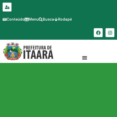
para o
conteúdo
Conteúdo
Menu
Busca
Rodapé