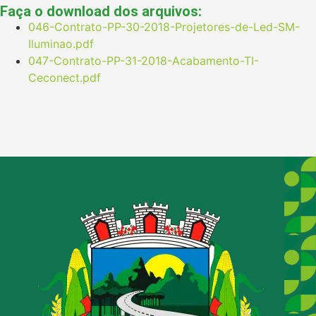
Faça o download dos arquivos:
046-Contrato-PP-30-2018-Projetores-de-Led-SM-
Iluminao.pdf
047-Contrato-PP-31-2018-Acabamento-TI-
Ceconect.pdf