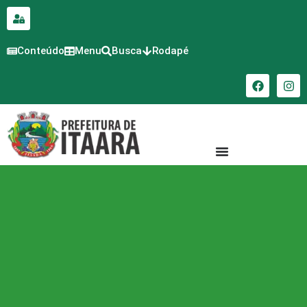
para o
conteúdo
Conteúdo
Menu
Busca
Rodapé