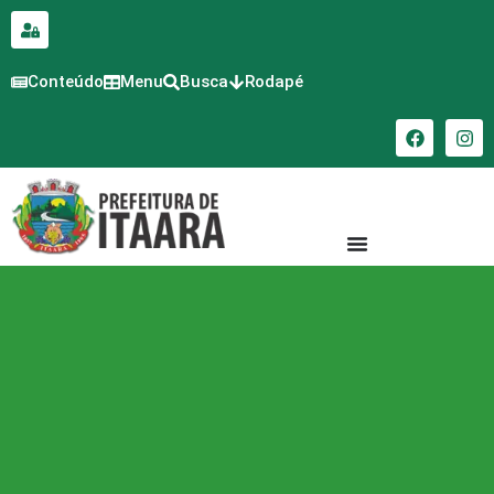
para o
conteúdo
Conteúdo
Menu
Busca
Rodapé