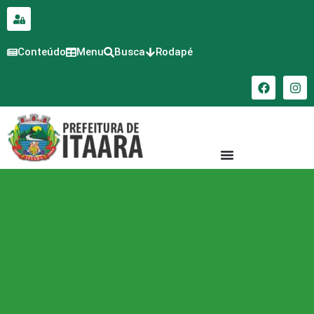
para o
conteúdo
Conteúdo
Menu
Busca
Rodapé