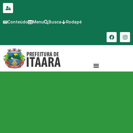
para o
conteúdo
Conteúdo
Menu
Busca
Rodapé