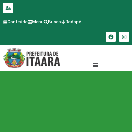
para o
conteúdo
Conteúdo
Menu
Busca
Rodapé