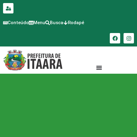
para o
conteúdo
Conteúdo
Menu
Busca
Rodapé