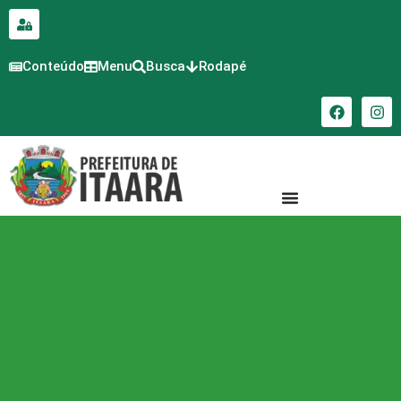
para o
conteúdo
Conteúdo
Menu
Busca
Rodapé