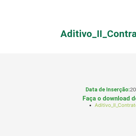
Aditivo_II_Cont
Data de Inserção:
20
Faça o download d
Aditivo_II_Contr