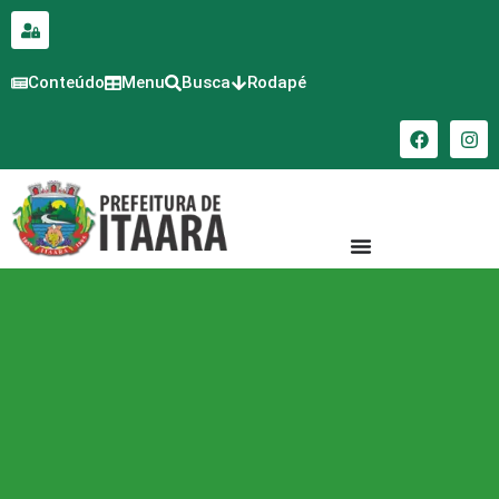
para o
conteúdo
Conteúdo
Menu
Busca
Rodapé