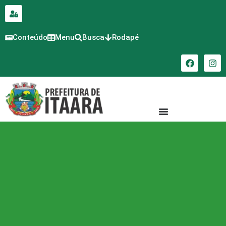
para o
conteúdo
Conteúdo
Menu
Busca
Rodapé