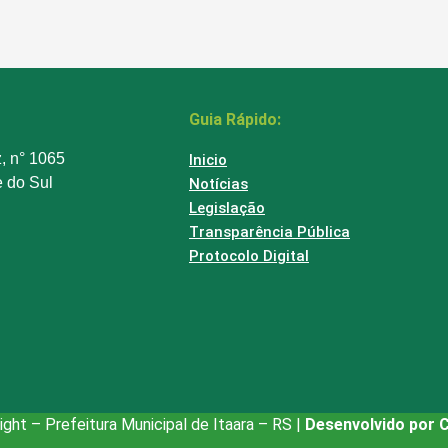
Guia Rápido:
z, n° 1065
Inicio
e do Sul
Notícias
Legislação
Transparência Pública
Protocolo Digital
ght – Prefeitura Municipal de Itaara – RS |
Desenvolvido por 