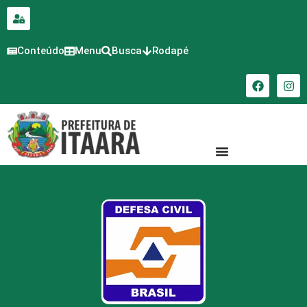
para o
conteúdo
Conteúdo
Menu
Busca
Rodapé