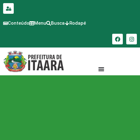
para o
conteúdo
Conteúdo
Menu
Busca
Rodapé