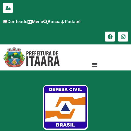
para o
conteúdo
Conteúdo
Menu
Busca
Rodapé