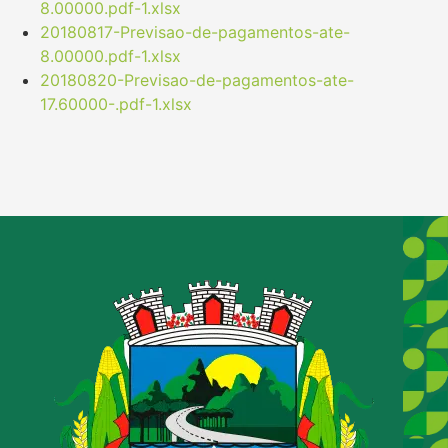
8.00000.pdf-1.xlsx
20180817-Previsao-de-pagamentos-ate-
8.00000.pdf-1.xlsx
20180820-Previsao-de-pagamentos-ate-
17.60000-.pdf-1.xlsx