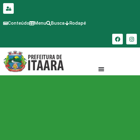
para o
conteúdo
Conteúdo
Menu
Busca
Rodapé