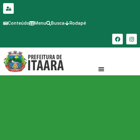
para o
conteúdo
Conteúdo
Menu
Busca
Rodapé