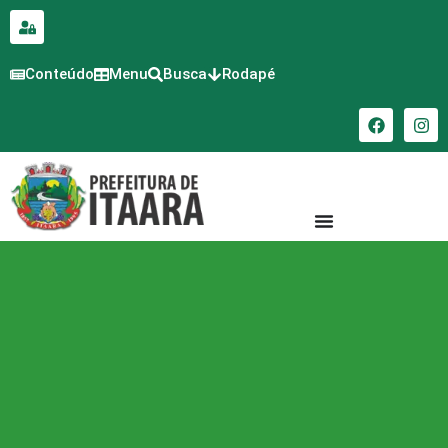
para o
conteúdo
Conteúdo
Menu
Busca
Rodapé