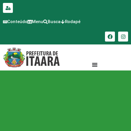
para o
conteúdo
Conteúdo
Menu
Busca
Rodapé