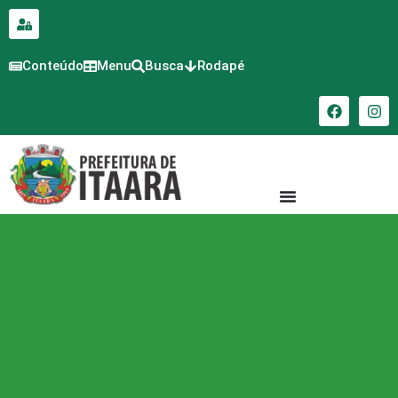
para o
conteúdo
Conteúdo
Menu
Busca
Rodapé