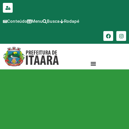
para o
conteúdo
Conteúdo
Menu
Busca
Rodapé