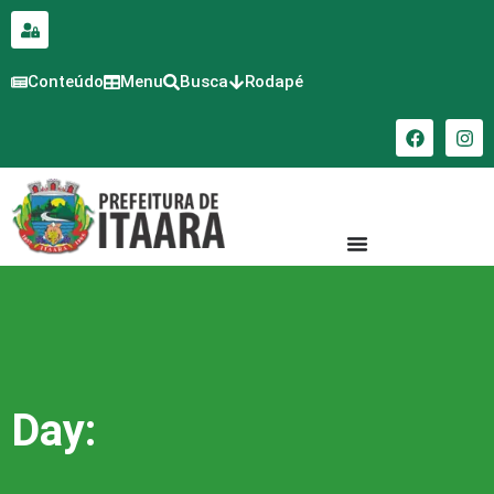
para o
conteúdo
Conteúdo
Menu
Busca
Rodapé
Day: