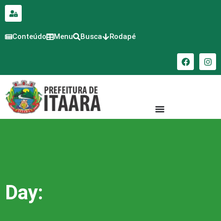
para o
conteúdo
Conteúdo
Menu
Busca
Rodapé
Day: