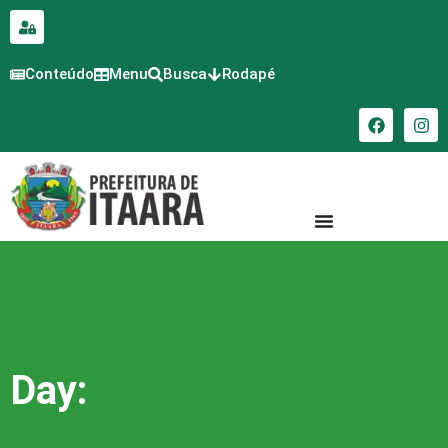
para o
conteúdo
Conteúdo
Menu
Busca
Rodapé
Day: